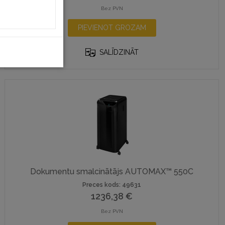
Bez PVN
PIEVIENOT GROZAM
SALĪDZINĀT
Dokumentu smalcinātājs AUTOMAX™ 550C
Preces kods: 49631
1236,38
€
Bez PVN