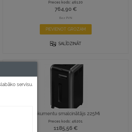
Preces kods: 46120
764,90
€
Bez PVN
PIEVIENOT GROZAM
SALĪDZINĀT
labāko servisu.
Dokumentu smalcinātājs 225Mi
Preces kods: 46201
1185,56
€