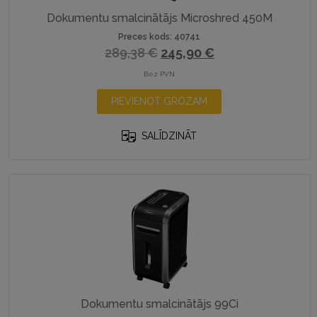
Dokumentu smalcinātājs Microshred 450M
Preces kods: 40741
Original
Current
289,38
€
245,90
€
price
price
Bez PVN
was:
is:
PIEVIENOT GROZAM
289,38 €.
245,90 €.
SALĪDZINĀT
Dokumentu smalcinātājs 99Ci