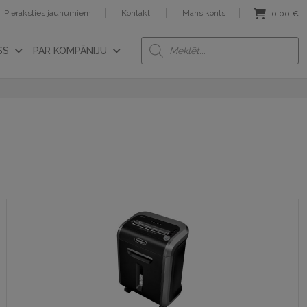
Pieraksties jaunumiem
Kontakti
Mans konts
0,00
€
Products
SS
PAR KOMPĀNIJU
search