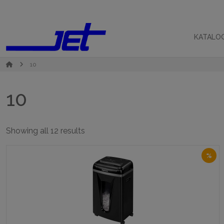
KATALO
10
10
Sorted
Showing all 12 results
by
popularity
%