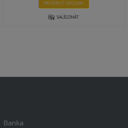
PIEVIENOT GROZAM
SALĪDZINĀT
Banka