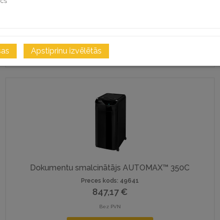
ics
Bez PVN
i
PIEVIENOT GROZAM
sas
Apstiprinu izvēlētās
SALĪDZINĀT
Dokumentu smalcinātājs AUTOMAX™ 350C
Preces kods: 49641
847,17
€
Bez PVN