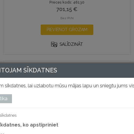
Preces kods: 46130
701,15
€
Bez PVN
PIEVIENOT GROZAM
SALĪDZINĀT
NTOJAM SĪKDATNES
 sīkdatnes, lai uzlabotu mūsu mājas lapu un sniegtu jums vis
tika
Dokumentu smalcinātājs 225Ci
sīkdatnes
Preces kods: 46220
sīkdatnes, ko apstipriniet
927,45
€