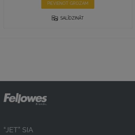
PIEVIENOT GROZAM
SALĪDZINĀT
“JET” SIA