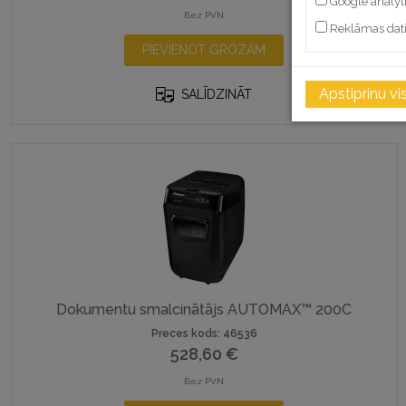
Google analyt
Bez PVN
Reklāmas dat
PIEVIENOT GROZAM
Apstiprinu vi
SALĪDZINĀT
Dokumentu smalcinātājs AUTOMAX™ 200C
Preces kods: 46536
528,60
€
Bez PVN