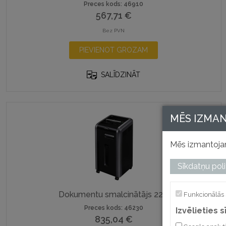
Preces kods: 46910
567,71
€
Bez PVN
PIEVIENOT GROZAM
SALĪDZINĀT
MĒS IZMA
Mēs izmantojam
Sīkdatņu poli
Dokumentu smalcinātājs 225i
Funkcionālās 
Preces kods: 46230
Izvēlieties 
835,04
€