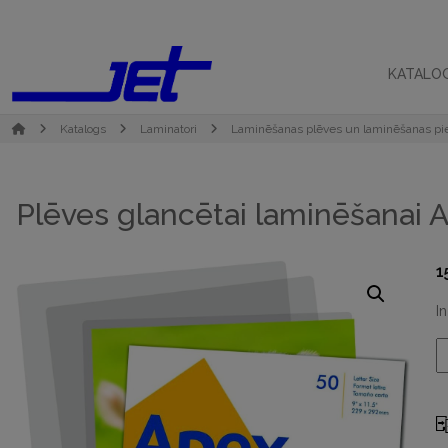
KATALO
Katalogs
Laminatori
Laminēšanas plēves un laminēšanas p
Plēves glancētai laminēšanai
1
I
P
g
l
A
A