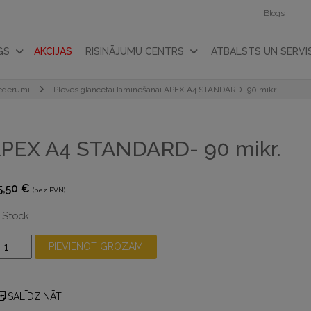
Blogs
GS
AKCIJAS
RISINĀJUMU CENTRS
ATBALSTS UN SERVI
iederumi
Plēves glancētai laminēšanai APEX A4 STANDARD- 90 mikr.
 APEX A4 STANDARD- 90 mikr.
5,50
€
(bez PVN)
n Stock
lēves
PIEVIENOT GROZAM
lancētai
aminēšanai
PEX
SALĪDZINĀT
4