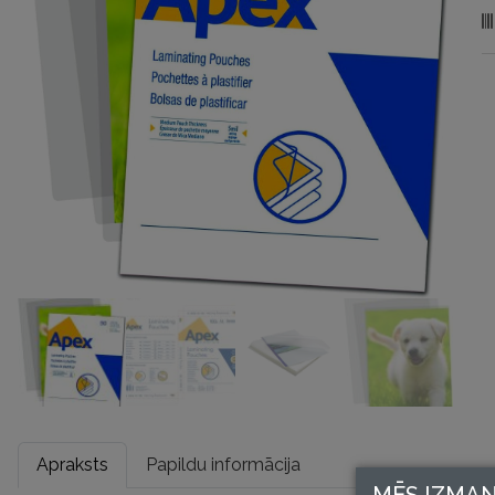
S
9
mi
d
Apraksts
Papildu informācija