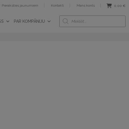
Pieraksties jaunumiem
Kontakti
Mans konts
0,00
€
Products
SS
PAR KOMPĀNIJU
search