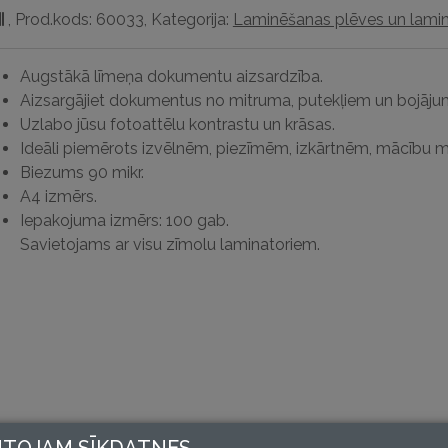
,
Prod.kods: 60033
,
Kategorija:
Laminēšanas plēves un lami
TANDARD-
0
kr.
Augstākā līmeņa dokumentu aizsardzība.
audzums
Aizsargājiet dokumentus no mitruma, putekļiem un bojāju
Uzlabo jūsu fotoattēlu kontrastu un krāsas.
Ideāli piemērots izvēlnēm, piezīmēm, izkārtnēm, mācību m
Biezums 90 mikr.
A4 izmērs.
Iepakojuma izmērs: 100 gab.
Savietojams ar visu zīmolu laminatoriem.