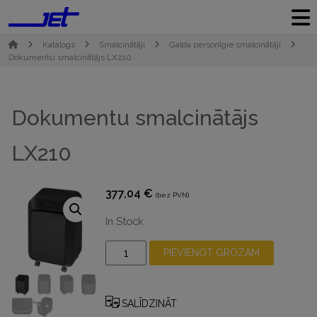
Katalogs
Smalcinātāji
Galda personīgie smalcinātāji
Dokumentu smalcinātājs LX210
Dokumentu smalcinātājs
LX210
377,04
€
(bez PVN)
In Stock
Dokumentu
PIEVIENOT GROZAM
smalcinātājs
LX210
daudzums
SALĪDZINĀT