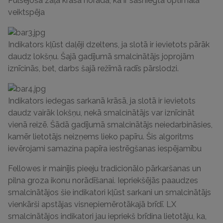
Pulsējoša zaļa krāsa norāda, ka ir sasniegta optimālā
veiktspēja
Indikators kļūst daļēji dzeltens, ja slotā ir ievietots pārāk
daudz lokšņu.
Šajā gadījumā smalcinātājs joprojām
iznīcinās, bet, darbs šajā režīmā radīs pārslodzi.
Indikators iedegas sarkanā krāsā, ja slotā ir ievietots
daudz vairāk lokšņu, nekā smalcinātājs var iznīcināt
vienā reizē.
Šādā gadījumā smalcinātājs neiedarbināsies,
kamēr lietotājs neizņems lieko papīru.
Šis algoritms
ievērojami samazina papīra iestrēgšanas iespējamību
Fellowes ir mainījis pieeju tradicionālo pārkaršanas un
pilna groza ikonu norādīšanai.
Iepriekšējās paaudzes
smalcinātājos šie indikatori kļūst sarkani un smalcinātājs
vienkārši apstājas visnepiemērotākajā brīdī.
LX
smalcinātājos indikatori jau iepriekš brīdina lietotāju, ka,