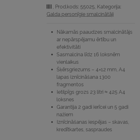
,
Prod.kods: 55025
,
Kategorija:
Galda personīgie smalcinātāji
Nākamās paaudzes smalcinātājs
ar nepārspējamu ērtību un
efektivitāti
Sasmalcina līdz 16 loksnēm
vienlaikus
Šķērsgriezums – 4×12 mm, A4
lapas iznīcināšana 1300
fragmentos
Ietilpīgs grozs 23 litri ≈ 425 A4
loksnes
Garantija 2 gadi ierīcei un 5 gadi
nažiem
Iznīcināšanas iespējas – skavas,
kredītkartes, saspraudes