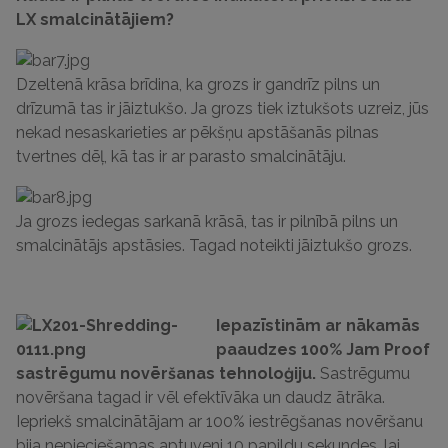
LX smalcinātājiem?
Dzeltenā krāsa brīdina, ka grozs ir gandrīz pilns un
drīzumā tas ir jāiztukšo.
Ja grozs tiek iztukšots uzreiz, jūs
nekad nesaskarieties ar pēkšņu apstāšanās
pilnas
tvertnes dēļ, kā tas ir ar parasto smalcinātāju.
Ja grozs iedegas sarkanā krāsā, tas ir pilnībā pilns un
smalcinātājs apstāsies.
Tagad noteikti jāiztukšo grozs.
Iepazīstinām ar nākamās
paaudzes 100% Jam Proof
sastrēgumu novēršanas tehnoloģiju.
Sastrēgumu
novēršana tagad ir vēl efektīvāka un daudz ātrāka.
Iepriekš smalcinātājam ar 100% iestrēgšanas novēršanu
bija nepieciešamas aptuveni 10 papildu sekundes, lai