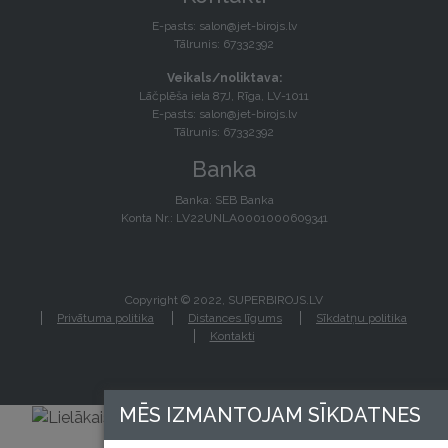
E-pasts:
salon@jet-birojs.lv
Tālrunis: 67332392
Veikals/noliktava:
Lāčplēša iela 87J, Rīga, LV-1011
E-pasts:
salon@jet-birojs.lv
Tālrunis: 67332392
Banka
Banka: SEB Banka
Konta Nr.: LV22UNLA0001000609341
Copyright © 2022, SUPERBIROJS.LV
Privātuma politika
Distances līgums
Sīkdatņu politika
Kontakti
MĒS IZMANTOJAM SĪKDATNES