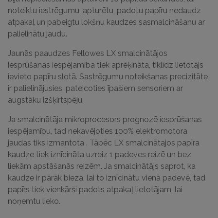
noteiktu iestrēgumu, apturētu, padotu papīru
nedaudz
atpakaļ un pabeigtu lokšņu kaudzes sasmalcināšanu ar
palielinātu jaudu.
Jaunās paaudzes Fellowes LX smalcinātājos
iesprūšanas iespējamība tiek aprēķināta, tiklīdz lietotājs
ievieto papīru slotā.
Sastrēgumu noteikšanas precizitāte
ir palielinājusies, pateicoties īpašiem sensoriem ar
augstāku izšķirtspēju.
Ja smalcinātāja mikroprocesors prognozē iesprūšanas
iespējamību, tad nekavējoties 100% elektromotora
jaudas
tiks izmantota
.
Tāpēc LX smalcinātajos papīra
kaudze tiek iznīcināta uzreiz 1 padeves reizē un bez
liekām apstāšanās reizēm.
Ja smalcinātājs saprot, ka
kaudze ir pārāk bieza, lai to iznīcinātu vienā padevē, tad
papīrs tiek vienkārši padots atpakaļ lietotājam, lai
noņemtu lieko.