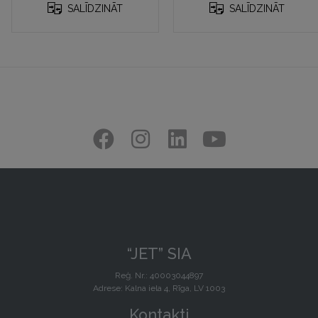
SALĪDZINĀT
SALĪDZINĀT
“JET” SIA
Reģ. Nr.: 40003044897
Adrese: Kalna iela 4, Rīga, LV 1003
Kontakti