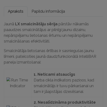
Apraksts
Papildu informācija
Jaunā
LX smalcinātāju sērija
pārstāv nākamās
paaudzes smalcinātājus ar pilnīgi jaunu dizainu,
nepārspējamu lietošanas ērtumu un nepārspējamu
smalcināšanas efektivitāti.
Smalcinātāja lietošanas ērtības ir sasniegušas jaunu
līmeni, pateicoties jaunā daudzfunkcionālā IntelliBAR
paneļa izmantošanai:
1
.
Neticami atsaucīgs
Darba cikla indikators paziņos, kad
smalcinātājs ir tuvu pārkaršanai un
tam ir jāapstājas dzesēšanai.
2.
Nesalīdzināma produktivitāte