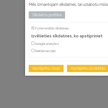
Mēs izmantojam sīkdatnes, lai uzlabotu mūsu
izstrādāts
Sīkdatņu politika
Funkcionālās sīkdatnes
Izvēlieties sīkdatnes, ko apstipriniet
Google analytics
Reklāmas dati
Apstiprinu visas
Apstiprinu izvēlētās