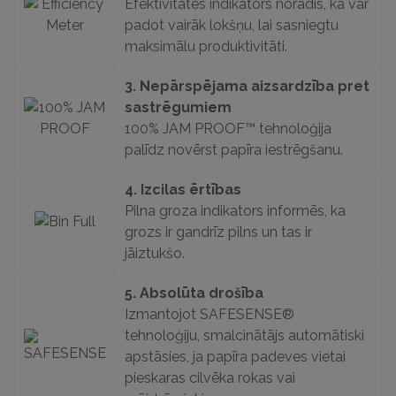
Efektivitātes indikators norādīs, ka var
padot vairāk lokšņu, lai sasniegtu
maksimālu produktivitāti.
3.
Nepārspējama aizsardzība pret
sastrēgumiem
100% JAM PROOF™ tehnoloģija
palīdz novērst papīra iestrēgšanu.
4.
Izcilas ērtības
Pilna groza indikators informēs, ka
grozs ir gandrīz pilns un tas ir
jāiztukšo.
5.
Absolūta drošība
Izmantojot SAFESENSE®
tehnoloģiju, smalcinātājs automātiski
apstāsies, ja papīra padeves vietai
pieskaras cilvēka rokas vai