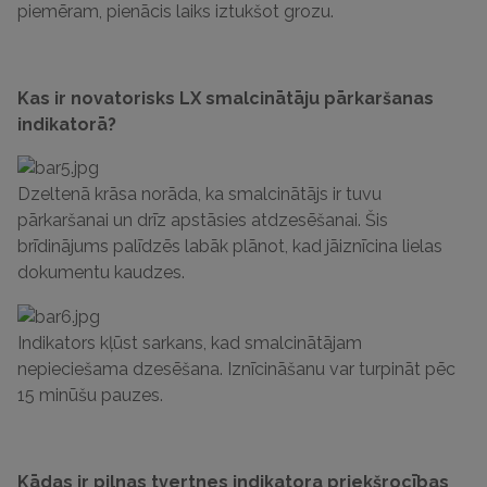
piemēram, pienācis laiks iztukšot grozu.
Kas ir novatorisks LX smalcinātāju pārkaršanas
indikatorā?
Dzeltenā krāsa norāda, ka smalcinātājs ir tuvu
pārkaršanai un drīz apstāsies atdzesēšanai.
Šis
brīdinājums palīdzēs labāk plānot, kad jāiznīcina lielas
dokumentu kaudzes.
Indikators kļūst sarkans, kad smalcinātājam
nepieciešama dzesēšana.
Iznīcināšanu var turpināt pēc
15 minūšu pauzes.
Kādas ir
pilnas tvertnes indikatora priekšrocības