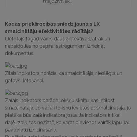
mājdzīvnieki.
Kādas priekšrocības sniedz jaunais LX
smalcinātāju efektivitātes rādītājs?
Lietotājs tagad varēs daudz efektīvāk, ātrāk un
nebaidoties no papīra iestrēgumiem iznīcināt
dokumentus.
Zilais indikators norāda, ka smalcinātājs ir ieslēgts un
gatavs lietošanai.
Zaļais indikators parāda lokšņu skaitu, kas ietilpst
smalcinātājā.
Jo vairāk lokšņu ievietosiet smalcinātājā, jo
platāka būs zaļā indikatora josla.
Ja indikators ir tikai
daļēji zaļš, tas nozīmē, ka varat pievienot vairāk lapu, lai
paātrinātu iznīcināšanu.