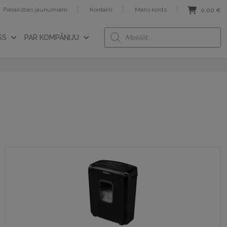
Pieraksties jaunumiem
Kontakti
Mans konts
0,00
€
Products
SS
PAR KOMPĀNIJU
search