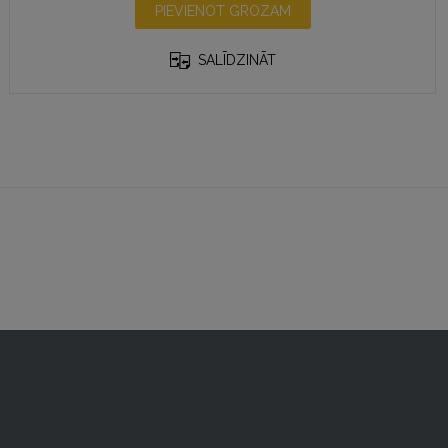
PIEVIENOT GROZAM
SALĪDZINĀT