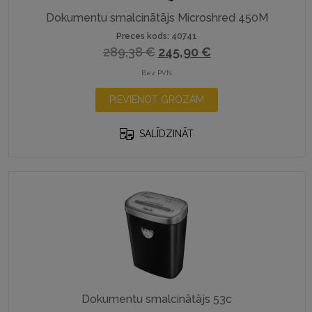
Dokumentu smalcinātājs Microshred 450M
Preces kods: 40741
Original
Current
289,38
€
245,90
€
price
price
Bez PVN
was:
is:
PIEVIENOT GROZAM
289,38 €.
245,90 €.
SALĪDZINĀT
Dokumentu smalcinātājs 53c