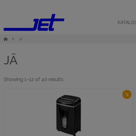
KATALO
JĀ
JĀ
Sorted
Showing 1–12 of 40 results
by
popularity
%