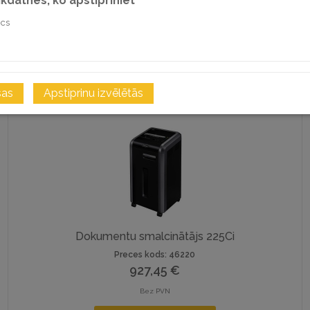
sīkdatnes, ko apstipriniet
Bez PVN
ics
PIEVIENOT GROZAM
i
SALĪDZINĀT
sas
Apstiprinu izvēlētās
Dokumentu smalcinātājs 225Ci
Preces kods: 46220
927,45
€
Bez PVN