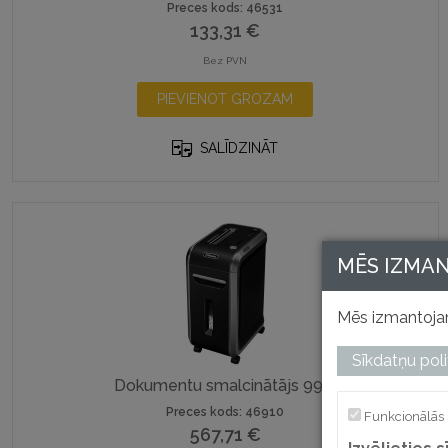
Preces kods: 46531
133,31
€
Bez PVN
PIEVIENOT GROZAM
SALĪDZINĀT
MĒS IZMA
Mēs izmantojam
Sīkdatņu poli
Dokumentu smalcinātājs 99Ci
Preces kods: 46910
Funkcionālās 
567,71
€