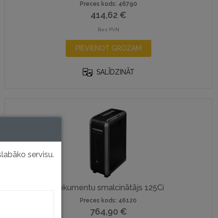
Preces kods: 46790
414,62
€
Bez PVN
PIEVIENOT GROZAM
SALĪDZINĀT
labāko servisu.
Dokumentu smalcinātājs 125Ci
Preces kods: 46120
764,90
€