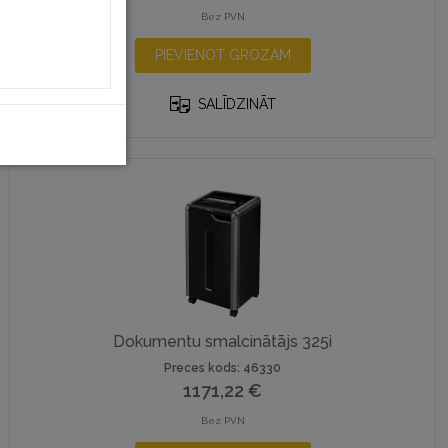
Bez PVN
PIEVIENOT GROZAM
SALĪDZINĀT
Dokumentu smalcinātājs 325i
Preces kods: 46330
1171,22
€
Bez PVN