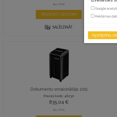
Izvēlieties 
Bez PVN
Google analyt
PIEVIENOT GROZAM
Reklāmas dat
SALĪDZINĀT
Apstiprinu vi
Dokumentu smalcinātājs 225i
Preces kods: 46230
835,04
€
Bez PVN