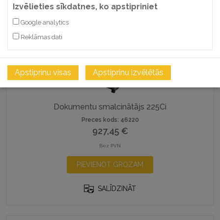
Izvēlieties sīkdatnes, ko apstipriniet
Google analytics
Reklāmas dati
Apstiprinu visas
Apstiprinu izvēlētās
Dokumentu smalcinātājs 225Ci
Preces kods: 46220
927,45
€
Bez PVN
PIEVIENOT GROZAM
SALĪDZINĀT