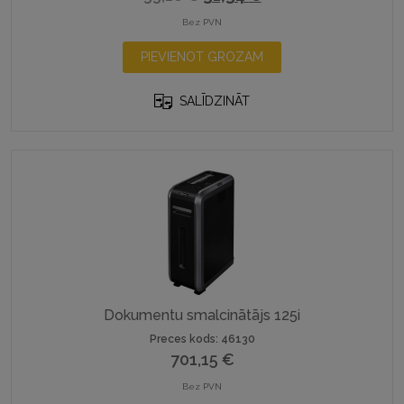
price
price
Bez PVN
was:
is:
PIEVIENOT GROZAM
33,18 €.
31,34 €.
SALĪDZINĀT
Dokumentu smalcinātājs 125i
Preces kods: 46130
701,15
€
Bez PVN