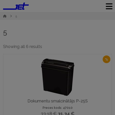
5
5
Sorted
Showing all 6 results
by
popularity
%
Dokumentu smalcinātājs P-25S
Preces kods: 47010
Original
Current
33,18
€
31,34
€