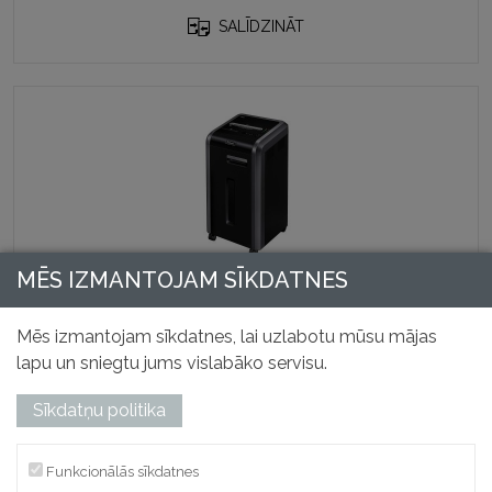
SALĪDZINĀT
MĒS IZMANTOJAM SĪKDATNES
Dokumentu smalcinātājs 225i
Preces kods: 46230
Mēs izmantojam sīkdatnes, lai uzlabotu mūsu mājas
835,04
€
lapu un sniegtu jums vislabāko servisu.
Bez PVN
Sīkdatņu politika
PIEVIENOT GROZAM
SALĪDZINĀT
Funkcionālās sīkdatnes