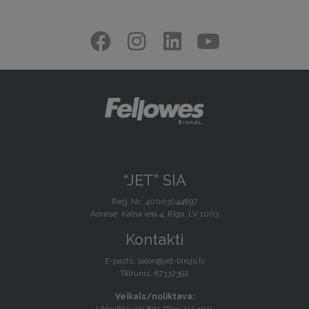
“JET” SIA
Reģ. Nr.: 40003044897
Adrese: Kalna iela 4, Rīga, LV 1003
Kontakti
E-pasts:
salon@jet-birojs.lv
Tālrunis: 67332392
Veikals/noliktava: